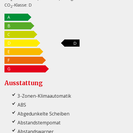
CO
-Klasse:
D
2
A
B
C
D
D
E
F
G
Ausstattung
3-Zonen-Klimaautomatik
ABS
Abgedunkelte Scheiben
Abstandstempomat
Abstandswarner