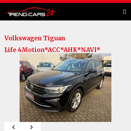
Volkswagen
Tiguan
Life 4Motion*ACC*AHK*NAVI*