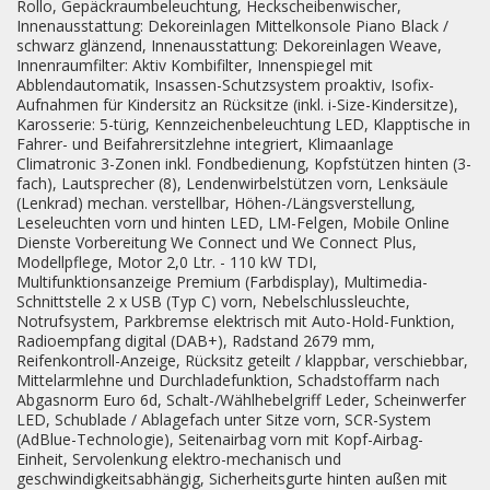
Rollo, Gepäckraumbeleuchtung, Heckscheibenwischer,
Innenausstattung: Dekoreinlagen Mittelkonsole Piano Black /
schwarz glänzend, Innenausstattung: Dekoreinlagen Weave,
Innenraumfilter: Aktiv Kombifilter, Innenspiegel mit
Abblendautomatik, Insassen-Schutzsystem proaktiv, Isofix-
Aufnahmen für Kindersitz an Rücksitze (inkl. i-Size-Kindersitze),
Karosserie: 5-türig, Kennzeichenbeleuchtung LED, Klapptische in
Fahrer- und Beifahrersitzlehne integriert, Klimaanlage
Climatronic 3-Zonen inkl. Fondbedienung, Kopfstützen hinten (3-
fach), Lautsprecher (8), Lendenwirbelstützen vorn, Lenksäule
(Lenkrad) mechan. verstellbar, Höhen-/Längsverstellung,
Leseleuchten vorn und hinten LED, LM-Felgen, Mobile Online
Dienste Vorbereitung We Connect und We Connect Plus,
Modellpflege, Motor 2,0 Ltr. - 110 kW TDI,
Multifunktionsanzeige Premium (Farbdisplay), Multimedia-
Schnittstelle 2 x USB (Typ C) vorn, Nebelschlussleuchte,
Notrufsystem, Parkbremse elektrisch mit Auto-Hold-Funktion,
Radioempfang digital (DAB+), Radstand 2679 mm,
Reifenkontroll-Anzeige, Rücksitz geteilt / klappbar, verschiebbar,
Mittelarmlehne und Durchladefunktion, Schadstoffarm nach
Abgasnorm Euro 6d, Schalt-/Wählhebelgriff Leder, Scheinwerfer
LED, Schublade / Ablagefach unter Sitze vorn, SCR-System
(AdBlue-Technologie), Seitenairbag vorn mit Kopf-Airbag-
Einheit, Servolenkung elektro-mechanisch und
geschwindigkeitsabhängig, Sicherheitsgurte hinten außen mit