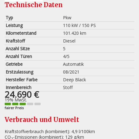
Technische Daten
Typ
Pkw
Leistung
110 kW / 150 PS
Kilometerstand
101.420 km
Kraftstoff
Diesel
Anzahl Sitze
5
Anzahl Türen
4/5
Getriebe
Automatik
Erstzulassung
08/2021
Hersteller Farbe
Deep Black
Innenbereich
Stoff
24.690 €
19% MwSt.
fairer Preis
Verbrauch und Umwelt
Kraftstoffverbrauch (kombiniert):
4,9 l/100km
CO
-Emissionen (kombiniert):
129 g/km
2