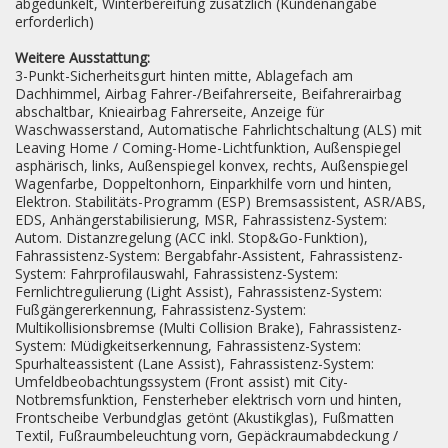
abgedunkelt, Winterbereifung zusätzlich (Kundenangabe
erforderlich)
Weitere Ausstattung:
3-Punkt-Sicherheitsgurt hinten mitte, Ablagefach am
Dachhimmel, Airbag Fahrer-/Beifahrerseite, Beifahrerairbag
abschaltbar, Knieairbag Fahrerseite, Anzeige für
Waschwasserstand, Automatische Fahrlichtschaltung (ALS) mit
Leaving Home / Coming-Home-Lichtfunktion, Außenspiegel
asphärisch, links, Außenspiegel konvex, rechts, Außenspiegel
Wagenfarbe, Doppeltonhorn, Einparkhilfe vorn und hinten,
Elektron. Stabilitäts-Programm (ESP) Bremsassistent, ASR/ABS,
EDS, Anhängerstabilisierung, MSR, Fahrassistenz-System:
Autom. Distanzregelung (ACC inkl. Stop&Go-Funktion),
Fahrassistenz-System: Bergabfahr-Assistent, Fahrassistenz-
System: Fahrprofilauswahl, Fahrassistenz-System:
Fernlichtregulierung (Light Assist), Fahrassistenz-System:
Fußgängererkennung, Fahrassistenz-System:
Multikollisionsbremse (Multi Collision Brake), Fahrassistenz-
System: Müdigkeitserkennung, Fahrassistenz-System:
Spurhalteassistent (Lane Assist), Fahrassistenz-System:
Umfeldbeobachtungssystem (Front assist) mit City-
Notbremsfunktion, Fensterheber elektrisch vorn und hinten,
Frontscheibe Verbundglas getönt (Akustikglas), Fußmatten
Textil, Fußraumbeleuchtung vorn, Gepäckraumabdeckung /