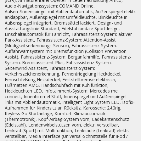
(ASR), Armaturentafel Oberteil in Ledernachbildung Artico,
Audio-Navigationssystem: COMAND Online,
Außen-/Innenspiegel mit Abblendautomatik, Außenspiegel elektr.
anklappbar, Außenspiegel mit Umfeldleuchte, Blinkleuchte in
Außenspiegel integriert, Bremssättel lackiert, Design- und
Ausstattungslinie Standard, Edelstahlpedale Sportdesign,
Einschaltautomatik für Fahrlicht, Fahrassistenz-System: aktiver
Park-Assistent, Fahrassistenz-System: Attention-Assist
(Müdigkeitserkennungs-Sensor), Fahrassistenz-System:
Auffahrwarnsystem mit Bremsfunktion (Collision Prevention
Assist), Fahrassistenz-System: Berganfahrhilfe, Fahrassistenz-
System: Bremsassistent Plus, Fahrassistenz-System:
Seitenwind-Assistent, Fahrassistenz-System:
Verkehrszeichenerkennung, Fernentriegelung Heckdeckel,
Fernschließung Heckdeckel, Feststellbremse elektrisch,
Fußmatten AMG, Handschuhfach mit Kühlfunktion,
Heckleuchten LED, Infotainment-System: Mercedes me
connect, Innenhimmel Stoff, Innenspiegel und Außenspiegel
links mit Abblendautomatik, Intelligent Light System LED, Isofix-
Aufnahmen für Kindersitz an Rücksitz, Karosserie: 2-türig,
Keyless Go Startanlage, Komfort-Klimaautomatik
(Thermotronik), Kopf-Airbag-System vorn, Ladekantenschutz
(Edelstahl), Lendenwirbelstützen vorn, elektr. verstellbar,
Lenkrad (Sport) mit Multifunktion, Lenksäule (Lenkrad) elektr.
verstellbar, Media Interface (Universal-Schnittstelle für iPod /