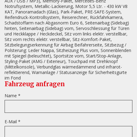
AUX / USB / MP3), Memory-Paket, Mercedes-Benz
Notrufsystem, Metallic-Lackierung, Motor 5,5 Ltr. - 430 kW V8
KAT, Panoramadach (Glas), Park-Paket, PRE-SAFE-System,
Reifendruck-Kontrollsystem, Reiserechner, Rückfahrkamera,
Schadstoffarm nach Abgasnorm Euro 6, Seitenairbag (Sidebag)
hinten, Seitenairbag (Sidebag) vorn, Servoschliessung für Türen
und Heckklappe / Heckdeckel, Sitz vorn links elektr. verstellbar,
Sitz vorn rechts elektr. verstellbar, Sitz-Komfort-Paket,
Sitzbelegungserkennung für Airbag Beifahrerseite, Sitzbezug /
Polsterung: Leder Nappa, Sitzheizung Plus vorn, Sonnenblenden
mit Spiegel (beleuchtet), Sportsitze vorn, Start/Stop-Anlage,
Styling-Paket (AMG / Exterieur), Touchpad mit Drehknopf
(Mittelkonsole), Verbundglas wärmedämmend und infrarot-
reflektierend, Warnanlage / Statusanzeige für Sicherheitsgurte
im Fond
Fahrzeug anfragen
Name *
E-Mail *