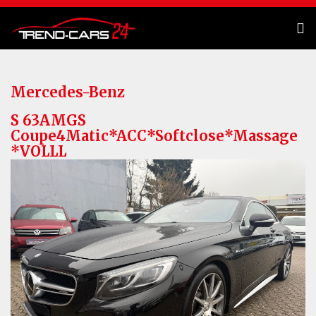
Mercedes-Benz
S 63AMGS
Coupe4Matic*ACC*Softclose*Massage
*VOLLL